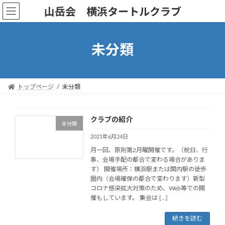
コ
ナ
山岳会 横浜タートルクラブ
ン
ビ
テ
ゲ
ン
ー
未分類
ツ
シ
へ
ョ
ス
ン
キ
に
トップページ
未分類
ッ
移
プ
動
クラブの紹介
未分類
2021年6月24日
月一回、原則第2月曜開催です。（祝日、行
事、会場手配の都合で変わる場合がありま
す） 開催場所：横浜駅または関内駅の徒歩
圏内（会場確保の都合で変わります）新型
コロナ感染拡大対策のため、Web等での開
催もしています。 集会は […]
続きを読む