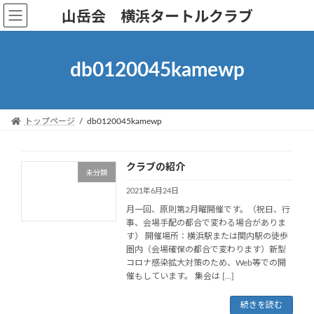
コ
ナ
山岳会 横浜タートルクラブ
ン
ビ
テ
ゲ
ン
ー
db0120045kamewp
ツ
シ
へ
ョ
ス
ン
キ
に
トップページ
db0120045kamewp
ッ
移
プ
動
クラブの紹介
未分類
2021年6月24日
月一回、原則第2月曜開催です。（祝日、行
事、会場手配の都合で変わる場合がありま
す） 開催場所：横浜駅または関内駅の徒歩
圏内（会場確保の都合で変わります）新型
コロナ感染拡大対策のため、Web等での開
催もしています。 集会は […]
続きを読む